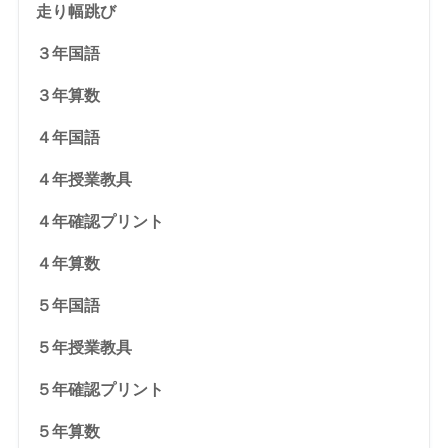
走り幅跳び
３年国語
３年算数
４年国語
４年授業教具
４年確認プリント
４年算数
５年国語
５年授業教具
５年確認プリント
５年算数