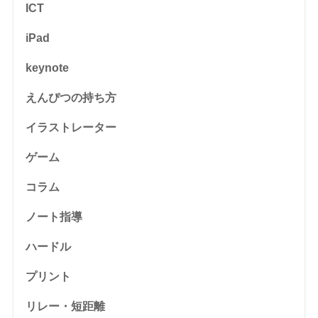
ICT
iPad
keynote
えんぴつの持ち方
イラストレーター
ゲーム
コラム
ノート指導
ハードル
プリント
リレー・短距離