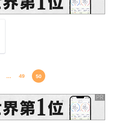
49
…
50