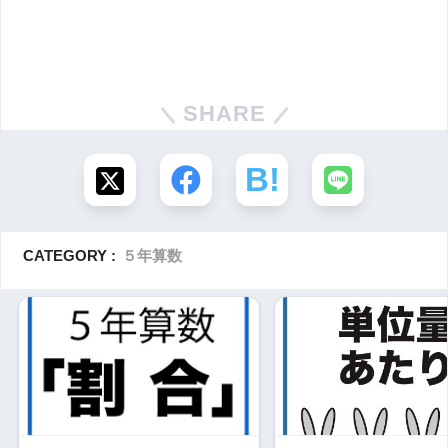
SHARE
CATEGORY :
５年算数