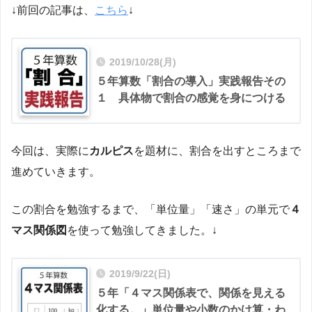
↓前回の記事は、
こちら
↓
2019/10/28(月)
５年算数「割合の導入」実践報告その
１ 具体物で割合の感覚を身につける
今回は、実際に
カルピス
を題材に、割合を出すところまで
進めていきます。
この割合を勉強するまで、「単位量」「速さ」の単元で
４
マス関係図
を使って勉強してきました。↓
2019/9/22(日)
５年「４マス関係表で、関係を見える
化する。」単位量や小数のかけ算・わ