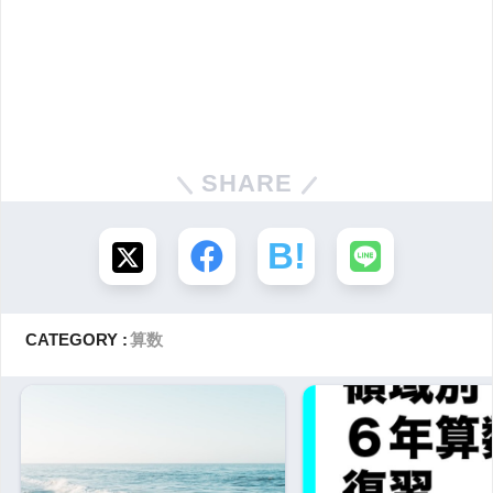
SHARE
CATEGORY :
算数