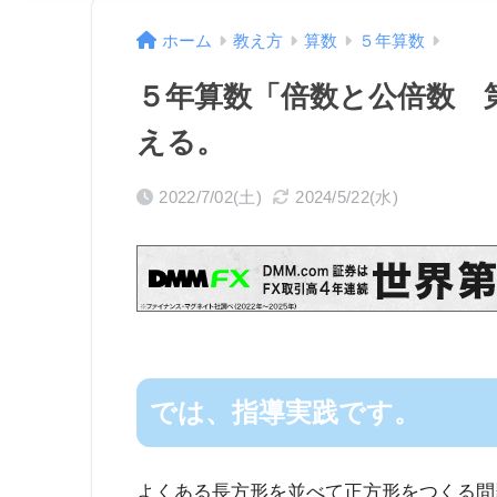
ホーム
教え方
算数
５年算数
５年算数「倍数と公倍数 
える。
2022/7/02(土)
2024/5/22(水)
では、指導実践です。
よくある長方形を並べて正方形をつくる問