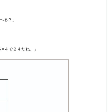
べる？」
６×４で２４だね。」