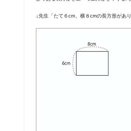
↓先生「たて６cm、横８cmの長方形があ