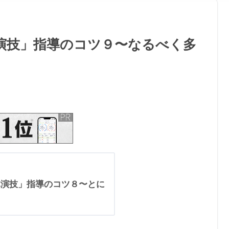
演技」指導のコツ９〜なるべく多
体演技」指導のコツ８〜とに