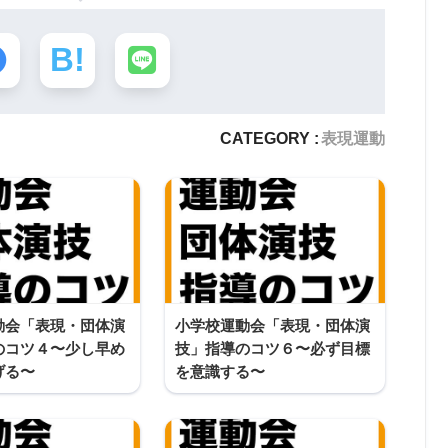
CATEGORY :
表現運動
動会「表現・団体演
小学校運動会「表現・団体演
のコツ４〜少し早め
技」指導のコツ６〜必ず目標
げる〜
を意識する〜