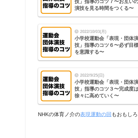
技」指導のコツ７〜お互い
演技を見る時間をつくる〜
2022/10/03(月)
小学校運動会「表現・団体
技」指導のコツ６〜必ず目
を意識する〜
2022/9/25(日)
小学校運動会「表現・団体
技」指導のコツ３〜完成度
徐々に高めていく〜
NHKの体育ノ介の
表現運動の回
もおもしろ