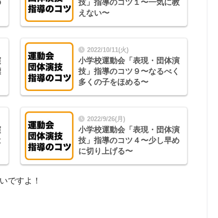
の
技」指導のコツ１〜一気に教
えない〜
2022/10/11(火)
演
小学校運動会「表現・団体演
標
技」指導のコツ９〜なるべく
多くの子をほめる〜
2022/9/26(月)
演
小学校運動会「表現・団体演
は
技」指導のコツ４〜少し早め
に切り上げる〜
いですよ！