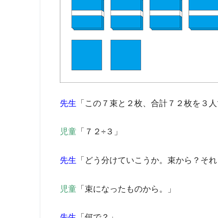
先生
「この７束と２枚、合計７２枚を３人
児童
「７２÷３」
先生
「どう分けていこうか。束から？それ
児童
「束になったものから。」
先生
「何で？」