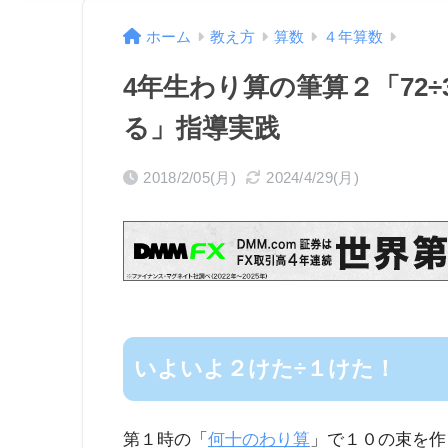
ホーム
教え方
算数
４年算数
4年生わり算の筆算２「72
る」指導実践
2018/2/05(月)
2024/4/29(月)
いよいよ２けた÷１けた！
第１時の「
何十のわり算
」で１０の束を作